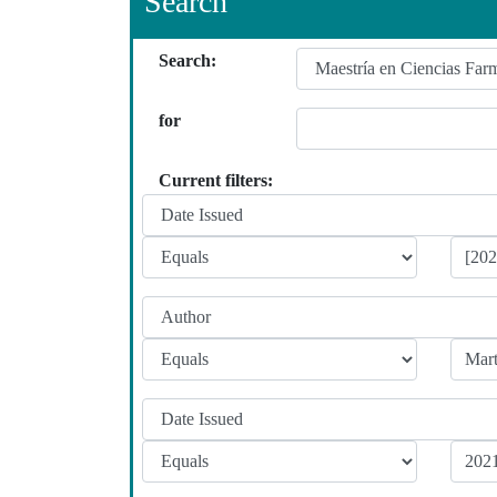
Search
Search:
for
Current filters: