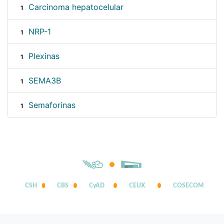
Carcinoma hepatocelular
1
NRP-1
1
Plexinas
1
SEMA3B
1
Semaforinas
1
CSH
CBS
CyAD
CEUX
COSECOM