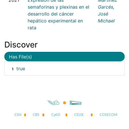
semaforinas y plexinas en el
Garcés,
desarrollo del cáncer
José
hepático experimental en
Michael
rata
Discover
Has File(s)
true
1
CSH
CBS
CyAD
CEUX
COSECOM