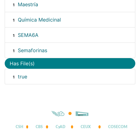
Maestría
1
Química Medicinal
1
SEMA6A
1
Semaforinas
1
Has File(s)
true
1
CSH
CBS
CyAD
CEUX
COSECOM