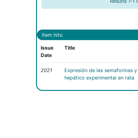
Results 1-1 
Item hits:
Issue
Title
Date
2021
Expresión de las semaforinas y 
hepático experimental en rata