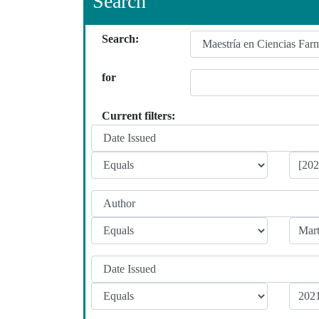
Search
Search:
for
Current filters: