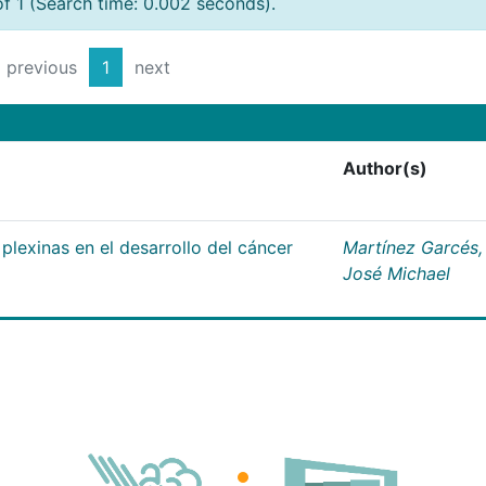
of 1 (Search time: 0.002 seconds).
previous
1
next
Author(s)
plexinas en el desarrollo del cáncer
Martínez Garcés,
José Michael