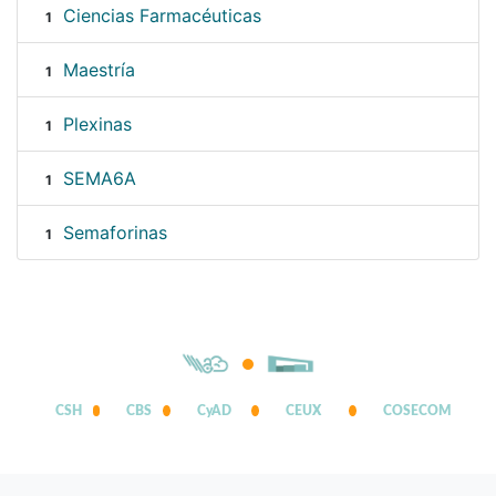
Ciencias Farmacéuticas
1
Maestría
1
Plexinas
1
SEMA6A
1
Semaforinas
1
CSH
CBS
CyAD
CEUX
COSECOM