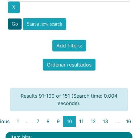
Start a new search
Add filters:
Ordenar resultados
Results 91-100 of 151 (Search time: 0.004
seconds).
ious
1
...
7
8
9
10
11
12
13
...
16
Item hits: