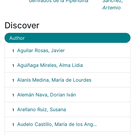
derivados de la Piperidina
Sánchez,
Artemio
Discover
Author
Aguilar Rosas, Javier
1
Aguiñaga Mireles, Alma Lidia
1
Alanís Medina, María de Lourdes
1
Alemán Nava, Dorian Iván
1
Arellano Ruiz, Susana
1
Audelo Castillo, María de los Ang...
1