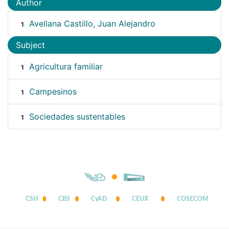
Author
Avellana Castillo, Juan Alejandro
1
Subject
Agricultura familiar
1
Campesinos
1
Sociedades sustentables
1
CSH
CBS
CyAD
CEUX
COSECOM