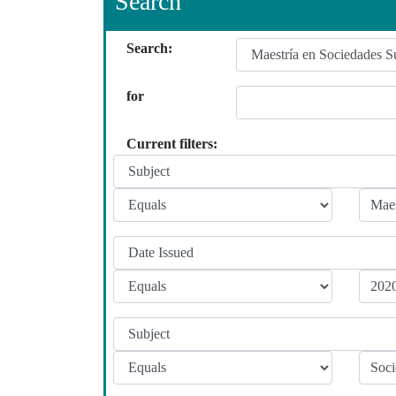
Search
Search:
for
Current filters: