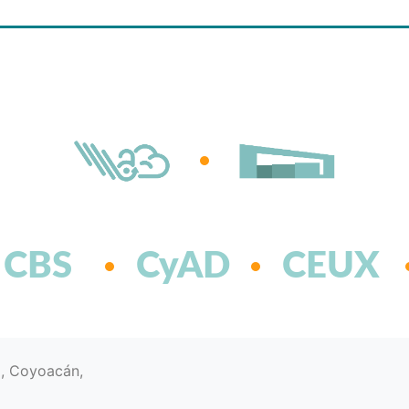
CBS
CyAD
CEUX
d, Coyoacán,