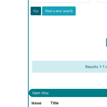
Start a new search
Results 1-1 
Item hits:
Issue
Title