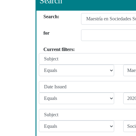
Search
Search:
for
Current filters: