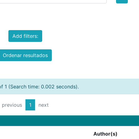
Add filters:
Ordenar resultados
of 1 (Search time: 0.002 seconds).
previous
1
next
Author(s)