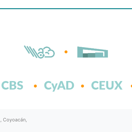
CBS
CyAD
CEUX
d, Coyoacán,