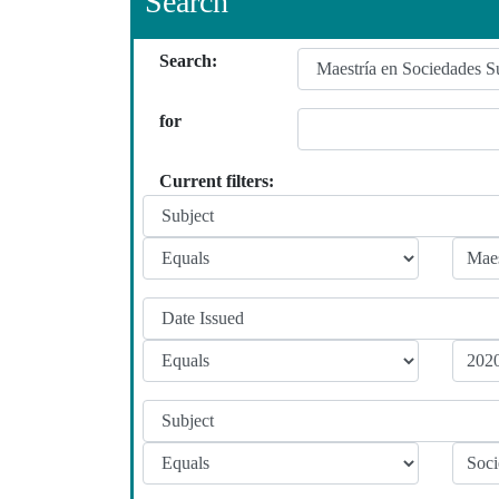
Search
Search:
for
Current filters: