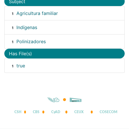
Subject
Agricultura familiar
1
Indígenas
1
Polinizadores
1
Has File(s)
true
1
CSH
CBS
CyAD
CEUX
COSECOM