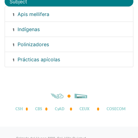
Subject
Apis mellifera
1
Indígenas
1
Polinizadores
1
Prácticas apícolas
1
CSH
CBS
CyAD
CEUX
COSECOM