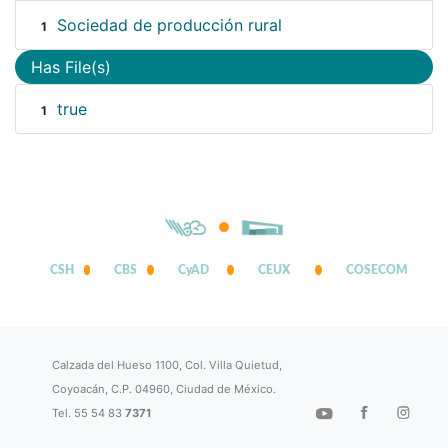
Sociedad de producción rural
1
Has File(s)
true
1
CSH
CBS
CyAD
CEUX
COSECOM
Calzada del Hueso 1100, Col. Villa Quietud,
Coyoacán, C.P. 04960, Ciudad de México.
Tel. 55 54 83
7371