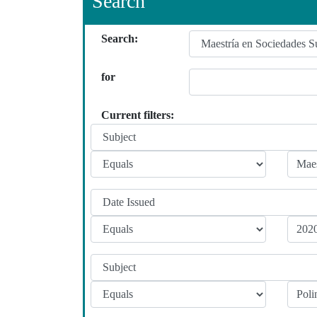
Search
Search:
for
Current filters: