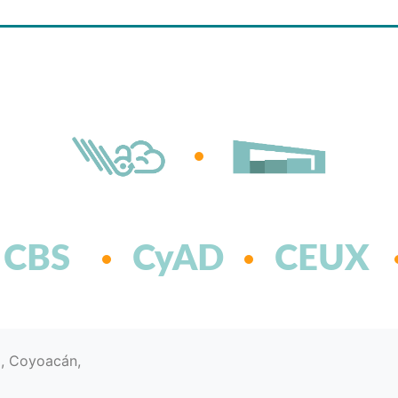
CBS
CyAD
CEUX
d, Coyoacán,