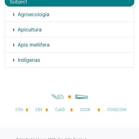
Subject
Agroecología
1
Apicultura
1
Apis mellifera
1
Indígenas
1
CSH
CBS
CyAD
CEUX
COSECOM