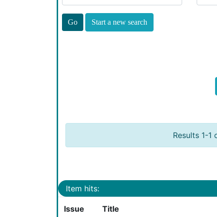
Start a new search
Results 1-1 
Item hits:
Issue
Title