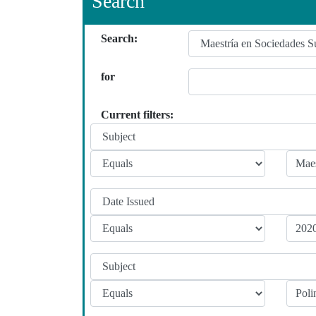
Search
Search:
for
Current filters: