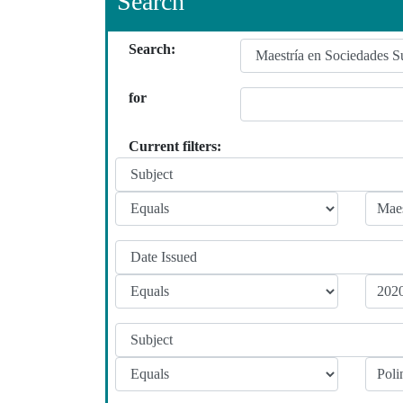
Search
Search:
for
Current filters: