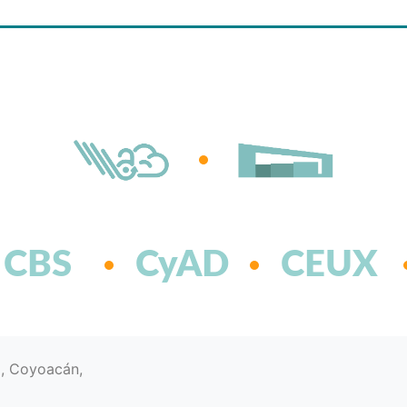
CBS
CyAD
CEUX
d, Coyoacán,