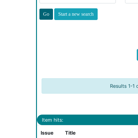
Start a new search
Results 1-1 
Item hits:
Issue
Title