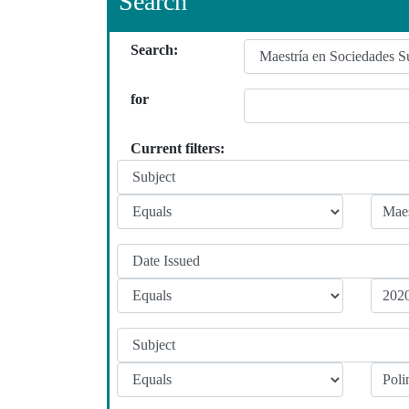
Search
Search:
for
Current filters: