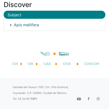
Discover
Subject
Apis mellifera
1
CSH
CBS
CyAD
CEUX
COSECOM
Calzada del Hueso 1100, Col. Villa Quietud,
Coyoacán, C.P. 04960, Ciudad de México.
Tel. 55 54 83
7371