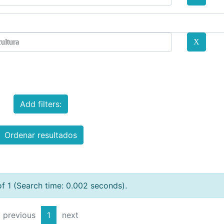
Add filters:
Ordenar resultados
of 1 (Search time: 0.002 seconds).
previous
1
next