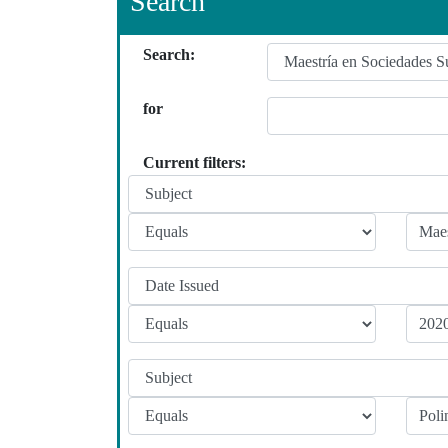
Search
Search:
for
Current filters: