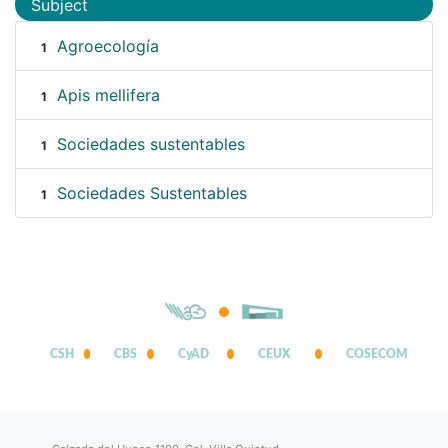
Subject
Agroecología
1
Apis mellifera
1
Sociedades sustentables
1
Sociedades Sustentables
1
CSH
CBS
CyAD
CEUX
COSECOM