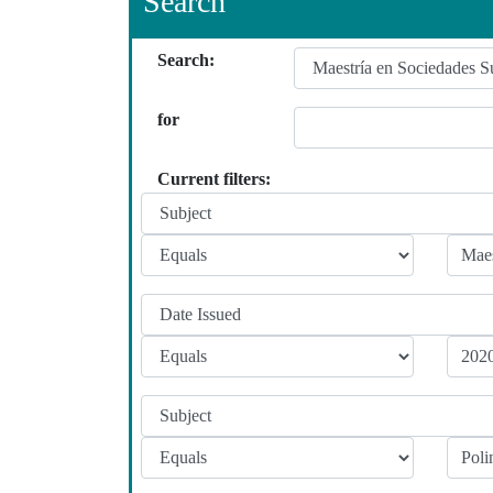
Search
Search:
for
Current filters: