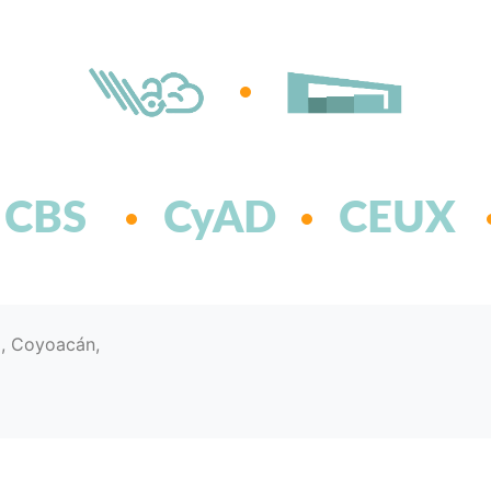
CBS
CyAD
CEUX
d, Coyoacán,