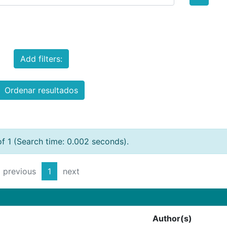
Add filters:
Ordenar resultados
of 1 (Search time: 0.002 seconds).
previous
1
next
Author(s)