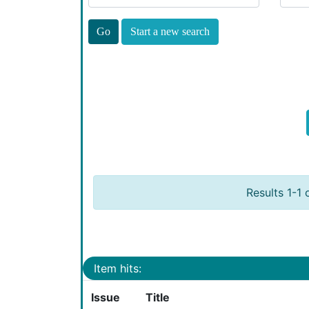
Start a new search
Results 1-1 
Item hits:
Issue
Title