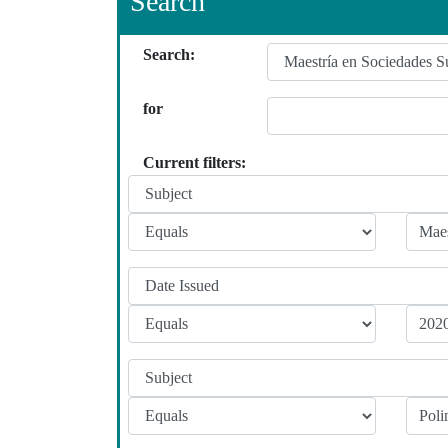
Search
Search:
for
Current filters: