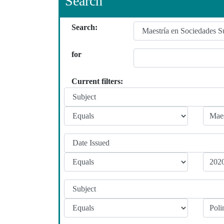
Search
Search:
for
Current filters: