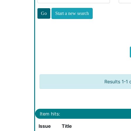
Start a new search
Results 1-1 
Item hits:
Issue
Title