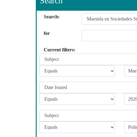
Search
Search:
for
Current filters: