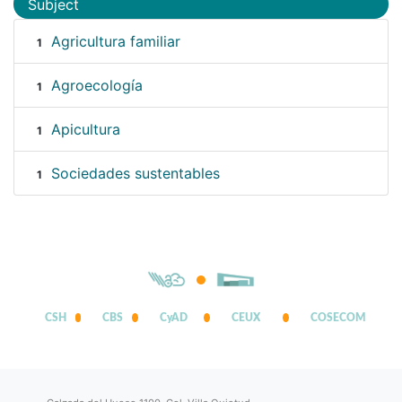
Subject
Agricultura familiar
1
Agroecología
1
Apicultura
1
Sociedades sustentables
1
CSH
CBS
CyAD
CEUX
COSECOM