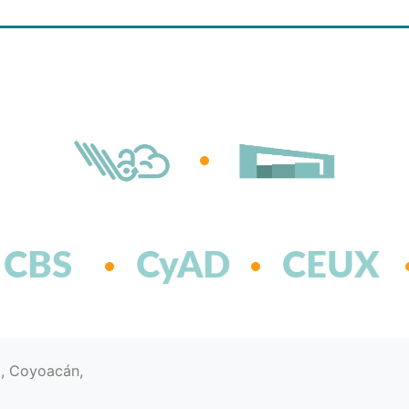
CBS
CyAD
CEUX
d, Coyoacán,