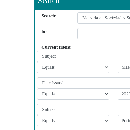
Search
Search:
for
Current filters: