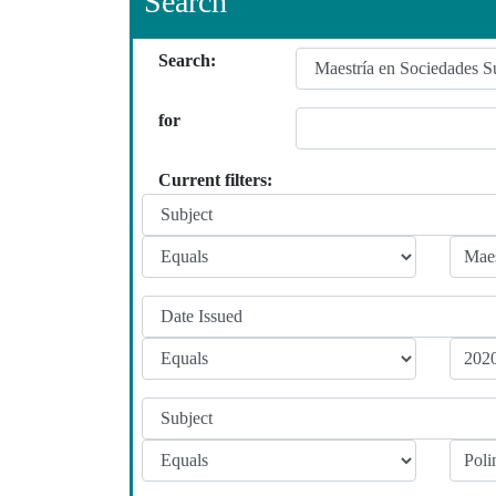
Search
Search:
for
Current filters: