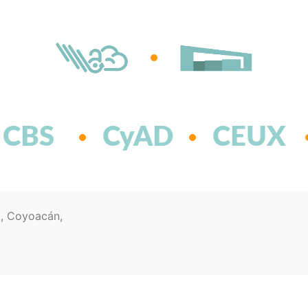
CBS
CyAD
CEUX
d, Coyoacán,