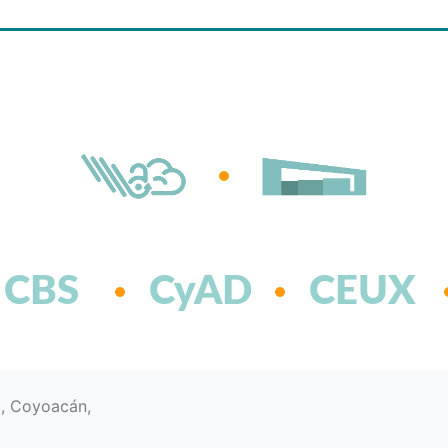
CBS
CyAD
CEUX
d, Coyoacán,