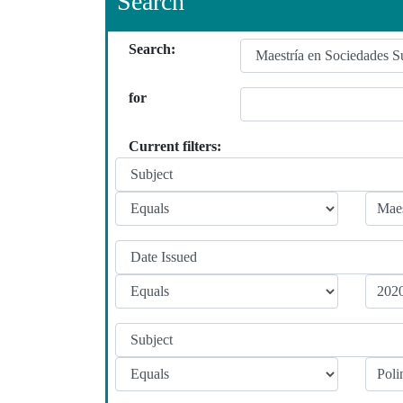
Search
Search:
for
Current filters: