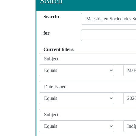
Search
Search:
for
Current filters: