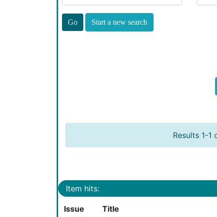
Start a new search
Results 1-1 
Item hits:
Issue
Title