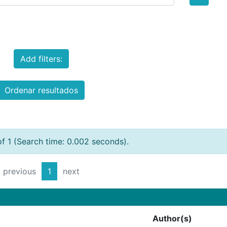
Add filters:
Ordenar resultados
of 1 (Search time: 0.002 seconds).
previous
1
next
Author(s)