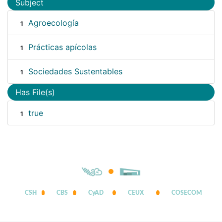
Subject
Agroecología
1
Prácticas apícolas
1
Sociedades Sustentables
1
Has File(s)
true
1
CSH
CBS
CyAD
CEUX
COSECOM