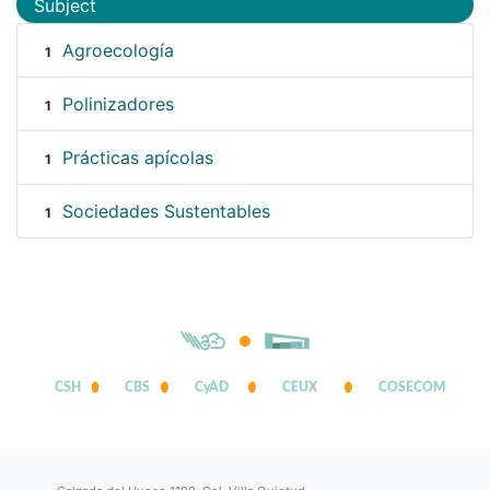
Subject
Agroecología
1
Polinizadores
1
Prácticas apícolas
1
Sociedades Sustentables
1
CSH
CBS
CyAD
CEUX
COSECOM