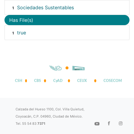
Sociedades Sustentables
1
Has File(s)
true
1
CSH
CBS
CyAD
CEUX
COSECOM
Calzada del Hueso 1100, Col. Villa Quietud,
Coyoacán, C.P. 04960, Ciudad de México.
Tel. 55 54 83
7371