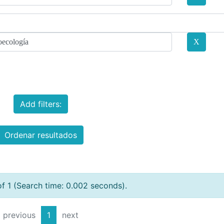
Add filters:
Ordenar resultados
of 1 (Search time: 0.002 seconds).
previous
1
next