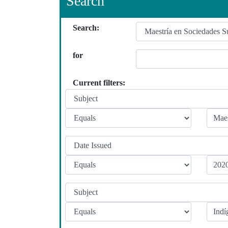
Search
Search:
for
Current filters: