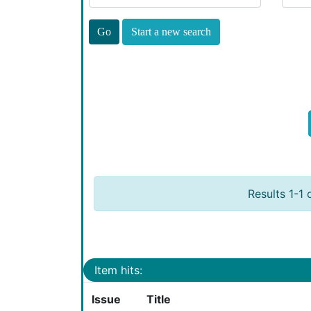
Start a new search
Results 1-1 
Item hits:
Issue
Title