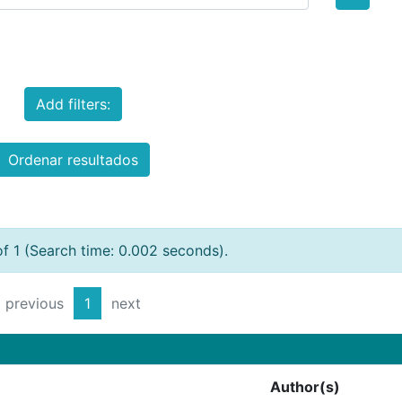
Add filters:
Ordenar resultados
of 1 (Search time: 0.002 seconds).
previous
1
next
Author(s)