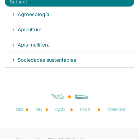
Subject
Agroecología
1
Apicultura
1
Apis mellifera
1
Sociedades sustentables
1
CSH
CBS
CyAD
CEUX
COSECOM