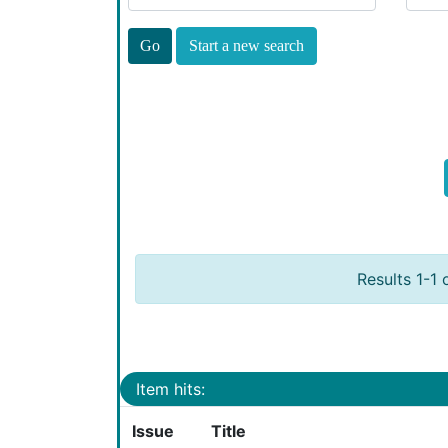
Start a new search
Results 1-1 
Item hits:
Issue
Title