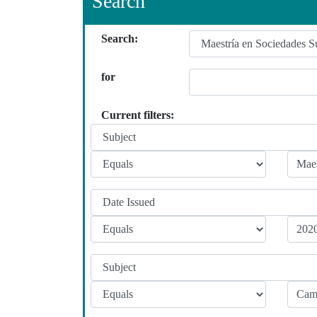
Search
Search:
for
Current filters: