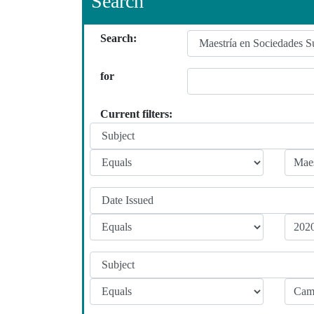
Search
Search:
for
Current filters: