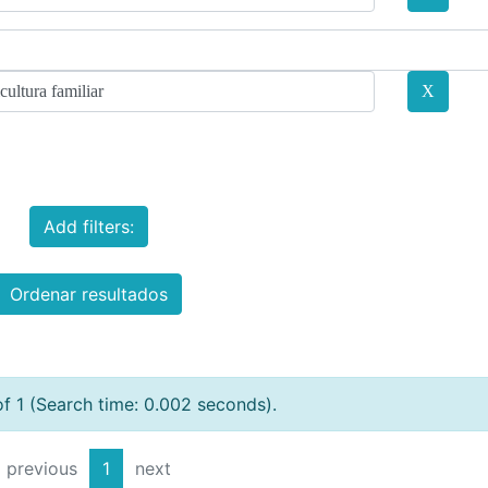
Add filters:
Ordenar resultados
of 1 (Search time: 0.002 seconds).
previous
1
next