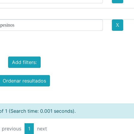
Add filters:
Ordenar resultados
of 1 (Search time: 0.001 seconds).
previous
1
next