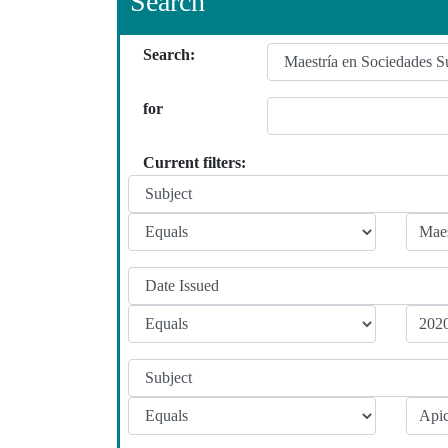
Search
Search:
for
Current filters: