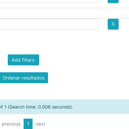
Add filters:
Ordenar resultados
of 1 (Search time: 0.006 seconds).
previous
1
next