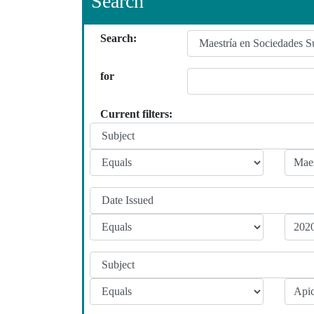
Search
Search:
for
Current filters: