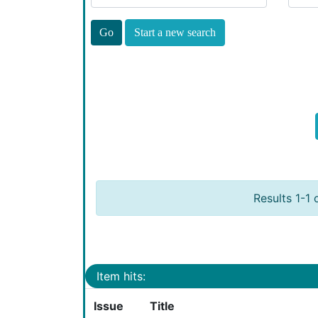
Start a new search
Results 1-1 
Item hits:
Issue
Title