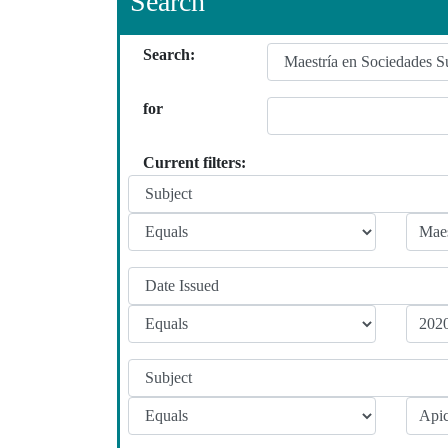
Search
Search:
for
Current filters: