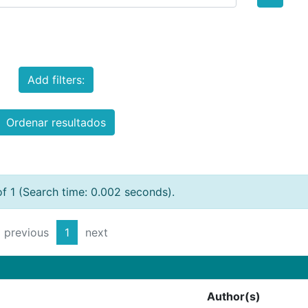
Add filters:
Ordenar resultados
of 1 (Search time: 0.002 seconds).
previous
1
next
Author(s)