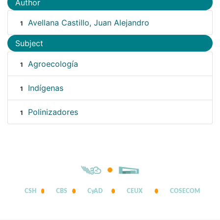
Author
Avellana Castillo, Juan Alejandro
1
Subject
Agroecología
1
Indígenas
1
Polinizadores
1
CSH
CBS
CyAD
CEUX
COSECOM