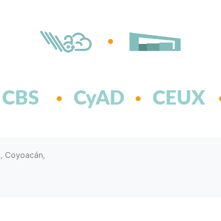
CBS
CyAD
CEUX
d, Coyoacán,