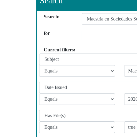
Search
Search:
for
Current filters: