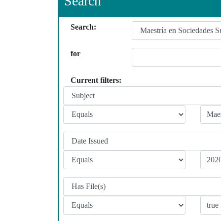
Search
Search:
for
Current filters: