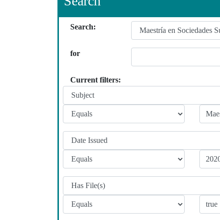
Search
Search:
for
Current filters: