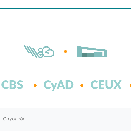
CBS
CyAD
CEUX
d, Coyoacán,