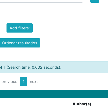
Add filters:
Ordenar resultados
of 1 (Search time: 0.002 seconds).
previous
1
next
Author(s)