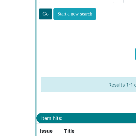
Start a new search
Results 1-1 
Item hits:
Issue
Title