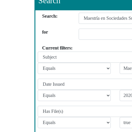
Search
Search:
for
Current filters: