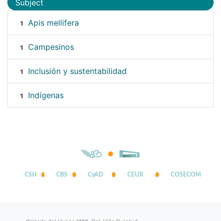
Subject
Apis mellifera
1
Campesinos
1
Inclusión y sustentabilidad
1
Indígenas
1
CSH
CBS
CyAD
CEUX
COSECOM