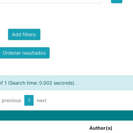
Add filters:
Ordenar resultados
of 1 (Search time: 0.002 seconds).
previous
1
next
Author(s)