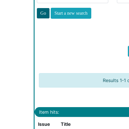
Start a new search
Results 1-1 
Item hits:
Issue
Title