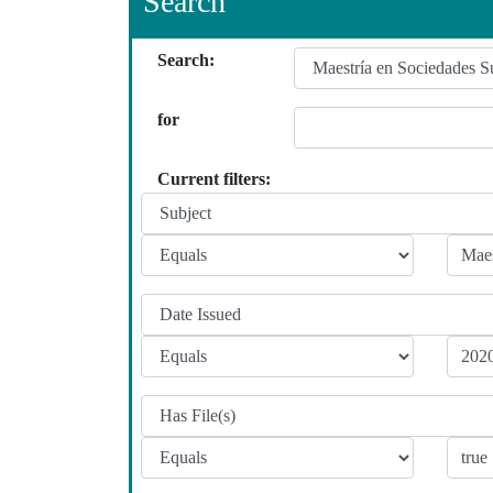
Search
Search:
for
Current filters: