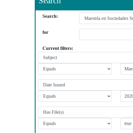
Search
Search:
for
Current filters: