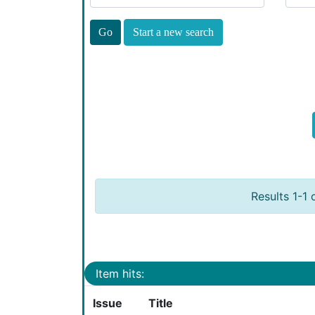
Start a new search
Results 1-1 
Item hits:
Issue
Title